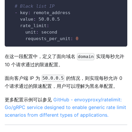
# Black list IP
-
key
:
 remote_address
value
:
 50.0.0.5
rate_limit
:
unit
:
 second
requests_per_unit
:
0
在这一段配置中，定义了面向域名
实现每秒允许
domain
10 个请求通过的限速配置。
面向客户端 IP 为
的情况，则实现每秒允许 0
50.0.0.5
个请求通过的限速配置，用户可以理解为黑名单配置。
更多配置示例可以参见
GitHub - envoyproxy/ratelimit:
Go/gRPC service designed to enable generic rate limit
scenarios from different types of applications.