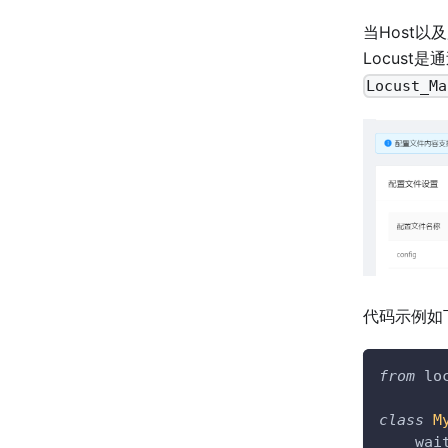
当Host
Locust
Locust_Ma
代码示例如
from
 lo
class
M
    wai