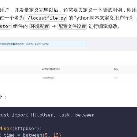
以及用户，并发量定义完毕以后，还需要去定义一下测试用例，即用
是通过一个名为
的Python脚本来定义用户行为，
/locustfile.py
组件内
->
进行编辑修改。
ster
环境配置
配置文件设置
下：
cust 
import
 HttpUser
,
 task
,
 between
yUser
(
HttpUser
)
:
t_time 
=
 between
(
5
,
15
)