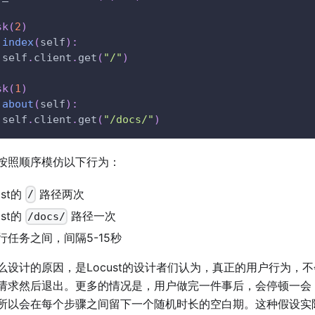
sk
(
2
)
index
(
self
)
:
 self
.
client
.
get
(
"/"
)
sk
(
1
)
about
(
self
)
:
 self
.
client
.
get
(
"/docs/"
)
按照顺序模仿以下行为：
st的
路径两次
/
st的
路径一次
/docs/
行任务之间，间隔5-15秒
么设计的原因，是Locust的设计者们认为，真正的用户行为，
请求然后退出。更多的情况是，用户做完一件事后，会停顿一会
所以会在每个步骤之间留下一个随机时长的空白期。这种假设实