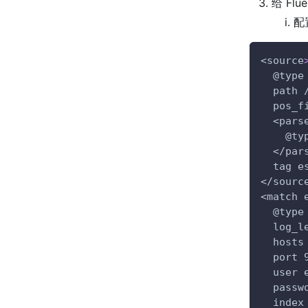
给 Fl
配置
<source
  @type
  path 
  pos_f
  <pars
    @ty
  </par
  tag e
</sourc
<match 
  @type
  log_l
  hosts
  port 
  user 
  passw
  index