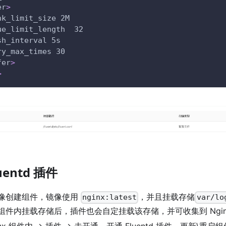
er
>
nk_limit_size 2M
ue_limit_length  32
sh_interval 5s
ry_max_times 30
fer
>
>
uentd 插件
像创建组件，镜像使用
，并且挂载存储
nginx:latest
var/lo
组件内挂载存储后，插件也会自定挂载该存储，并可收集到 Ngin
inx 组件内 -> 插件 -> 未开通，开通 Fluentd 插件，更新\重