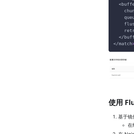
  <buff
    chu
    que
    flu
    ret
  </buf
</match
使用 Fl
基于镜
在
在 Ng