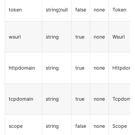
token
string¦null
false
none
Token
wsurl
string
true
none
Wsurl
httpdomain
string
true
none
Httpdoma
tcpdomain
string
true
none
Tcpdomai
scope
string
false
none
Scope