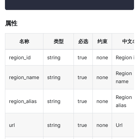
属性
名称
类型
必选
约束
中文名
region_id
string
true
none
Region id
Region
region_name
string
true
none
name
Region
region_alias
string
true
none
alias
url
string
true
none
Url