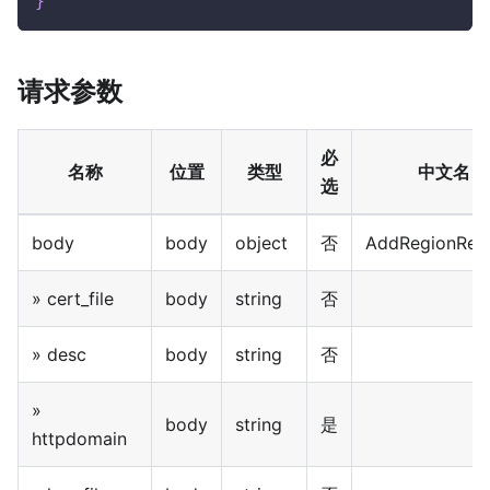
}
请求参数
必
名称
位置
类型
中文名
选
body
body
object
否
AddRegionReq
» cert_file
body
string
否
» desc
body
string
否
»
body
string
是
httpdomain