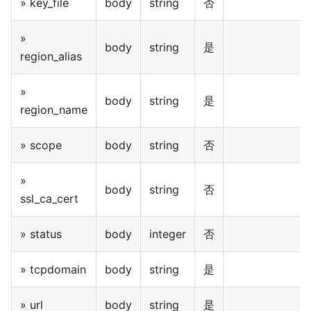
» key_file
body
string
否
»
body
string
是
region_alias
»
body
string
是
region_name
» scope
body
string
否
»
body
string
否
ssl_ca_cert
» status
body
integer
否
» tcpdomain
body
string
是
» url
body
string
是