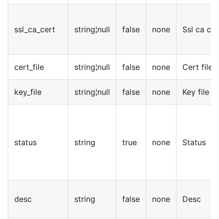
ssl_ca_cert
string¦null
false
none
Ssl ca cer
cert_file
string¦null
false
none
Cert file
key_file
string¦null
false
none
Key file
status
string
true
none
Status
desc
string
false
none
Desc