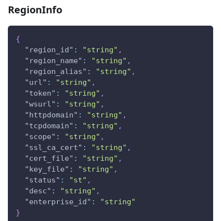
RegionInfo
{
"region_id"
:
"string"
,
"region_name"
:
"string"
,
"region_alias"
:
"string"
,
"url"
:
"string"
,
"token"
:
"string"
,
"wsurl"
:
"string"
,
"httpdomain"
:
"string"
,
"tcpdomain"
:
"string"
,
"scope"
:
"string"
,
"ssl_ca_cert"
:
"string"
,
"cert_file"
:
"string"
,
"key_file"
:
"string"
,
"status"
:
"st"
,
"desc"
:
"string"
,
"enterprise_id"
:
"string"
}