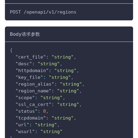
POST /openapi/v1/regions
Body请求参数
{
"cert_file"
:
"string"
,
"desc"
:
"string"
,
"httpdomain"
:
"string"
,
"key_file"
:
"string"
,
"region_alias"
:
"string"
,
"region_name"
:
"string"
,
"scope"
:
"string"
,
"ssl_ca_cert"
:
"string"
,
"status"
:
0
,
"tcpdomain"
:
"string"
,
"url"
:
"string"
,
"wsurl"
:
"string"