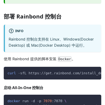
部署 Rainbond 控制台
INFO
Rainbond 控制台支持在 Linux、Windows(Docker
Desktop) 或 Mac(Docker Desktop) 中运行。
使用 Rainbond 提供的脚本安装
。
Docker
curl
 -sfL https://get.rainbond.com/install_doc
启动 All-In-One 控制台
docker
 run -d -p 
7070
:7070 
\