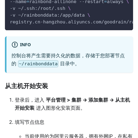
--name
=
rainbond-allinone --restart
=
always 
\
-v ~/.ssh:/root/.ssh 
\
-v ~/rainbonddata:/app/data 
\
registry.cn-hangzhou.aliyuncs.com/goodrain/rai
INFO
控制台将产生需要持久化的数据，存储于您部署节点
的
目录中。
~/rainbonddata
从主机开始安装
登录后，进入
平台管理 > 集群 -> 添加集群 -> 从主机
开始安装
进入图形化安装页面。
填写节点信息
当前使用的为阿里云服务器，拥有外网IP，在私有